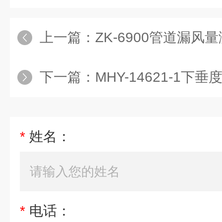
上一篇：
ZK-6900管道漏风
下一篇：
MHY-14621-1下
*
姓名：
*
电话：