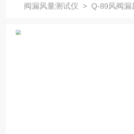
阀漏风量测试仪
> Q-89风阀